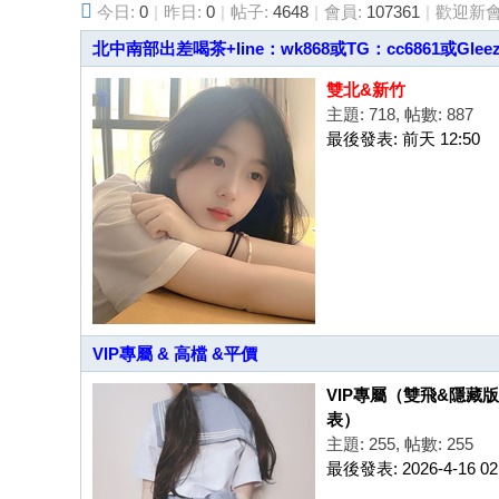
今日:
0
|
昨日:
0
|
帖子:
4648
|
會員:
107361
|
歡迎新會
茶
北中南部出差喝茶+line：wk868或TG：cc6861或Gleez
賴
雙北&新竹
w
主題: 718
,
帖數: 887
k8
最後發表:
前天 12:50
68
或
Gl
ee
zy
：
w
VIP專屬 & 高檔 &平價
d7
VIP專屬（雙飛&隱藏
78
表）
主題: 255
,
帖數: 255
加
最後發表: 2026-4-16 02
T