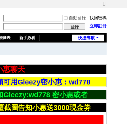
切
換
自動登錄
找回密碼
到
寬
立即註冊
登錄
版
錢班表
新手必看
快捷導航
全台推薦旅館
小惠聊天
Gleezy密小惠：wd778
ezy:wd778 密小惠或者
壇截圖告知小惠送3000現金劵