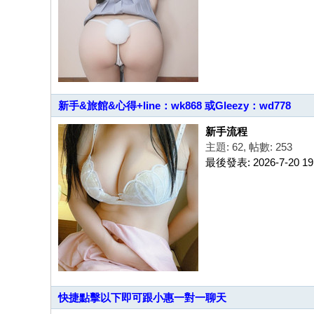
G
：
cc
68
61
新手&旅館&心得+line：wk868 或Gleezy：wd778
八
年
新手流程
主題: 62
,
帖數: 253
老
最後發表: 2026-7-20 19
字
號
快捷點擊以下即可跟小惠一對一聊天