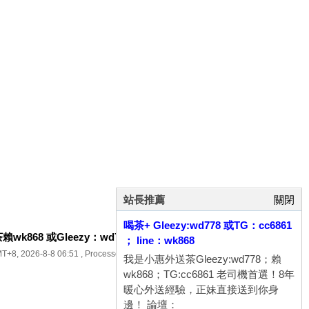
站長推薦
關閉
喝茶+ Gleezy:wd778 或TG：cc6861
k868 或Gleezy：wd778 加TG：cc6861八年老字號
.
； line：wk868
T+8, 2026-8-8 06:51
, Processed in 0.063700 second(s), 14 queries .
我是小惠外送茶Gleezy:wd778；賴
wk868；TG:cc6861 老司機首選！8年
暖心外送經驗，正妹直接送到你身
邊！ 論壇：