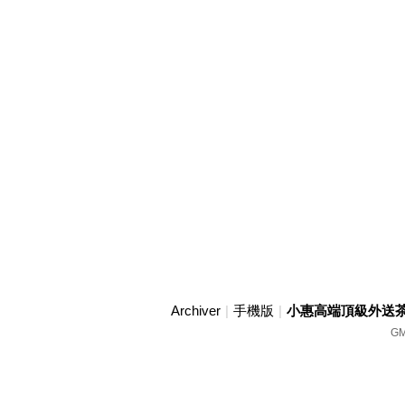
Archiver
|
手機版
|
小惠高端頂級外送茶賴w
GM