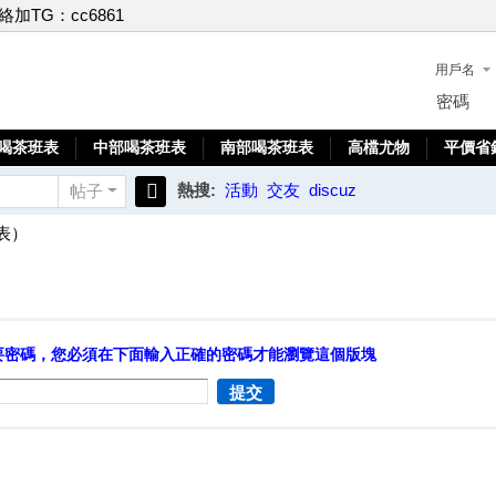
聯絡加TG：cc6861
用戶名
密碼
喝茶班表
中部喝茶班表
南部喝茶班表
高檔尤物
平價省
熱搜:
活動
交友
discuz
帖子
搜
表）
索
要密碼，您必須在下面輸入正確的密碼才能瀏覽這個版塊
提交