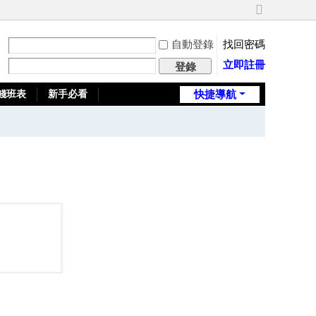
切
換
自動登錄
找回密碼
到
寬
立即註冊
登錄
版
錢班表
新手必看
快捷導航
全台推薦旅館