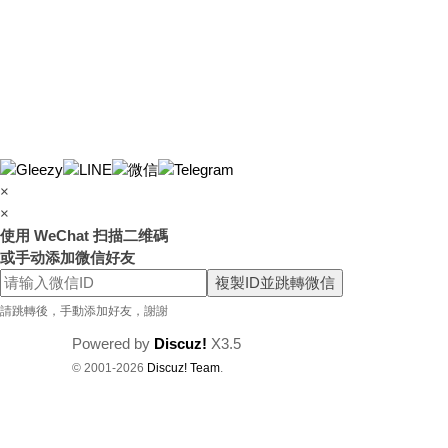
茶
賴
w
k8
68
或
×
Gl
×
ee
使用 WeChat 扫描二维碼
zy
或手动添加微信好友
複製ID並跳轉微信
：
請跳轉後，手動添加好友，謝謝
w
d7
Powered by
Discuz!
X3.5
© 2001-2026
Discuz! Team
.
78
加
T