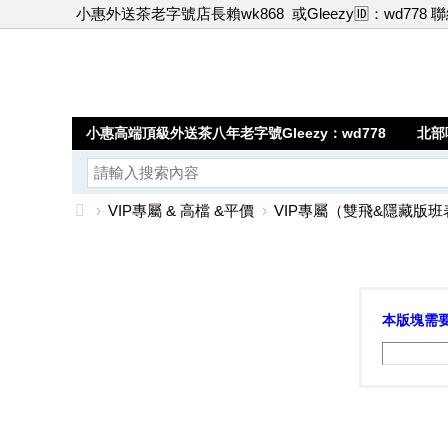
小惠外送茶老字號店長賴wk868
或Gleezy🆔：wd778 
小惠高端頂級外送茶八年老字號Gleezy：wd778
北部
›
VIP專屬 & 高檔 &平價
›
VIP專屬（雙飛&隱藏版班
小
惠
高
本版塊需
端
頂
級
外
送