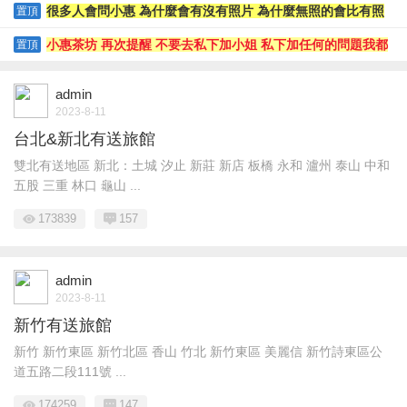
騙錢小惠是沒辦法處理的哦
很多人會問小惠 為什麼會有沒有照片 為什麼無照的會比有照
置頂
片的素質好
小惠茶坊 再次提醒 不要去私下加小姐 私下加任何的問題我都
置頂
沒辦法處理哦
admin
2023-8-11
台北&新北有送旅館
雙北有送地區 新北：土城 汐止 新莊 新店 板橋 永和 瀘州 泰山 中和
五股 三重 林口 龜山 ...
173839
157
admin
2023-8-11
新竹有送旅館
新竹 新竹東區 新竹北區 香山 竹北 新竹東區 美麗信 新竹詩東區公
道五路二段111號 ...
174259
147