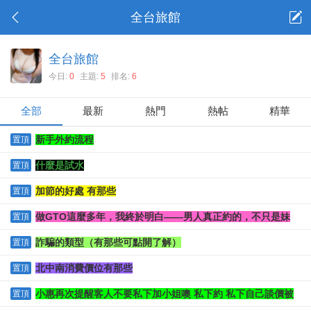
全台旅館
全台旅館
今日:
0
主題:
5
排名:
6
全部
最新
熱門
熱帖
精華
新手外約流程
置頂
什麼是試水
置頂
加節的好處 有那些
置頂
做GTO這麼多年，我終於明白——男人真正約的，不只是妹
置頂
詐騙的類型（有那些可點開了解）
置頂
北中南消費價位有那些
置頂
小惠再次提醒客人不要私下加小姐噢 私下約 私下自己談價被
置頂