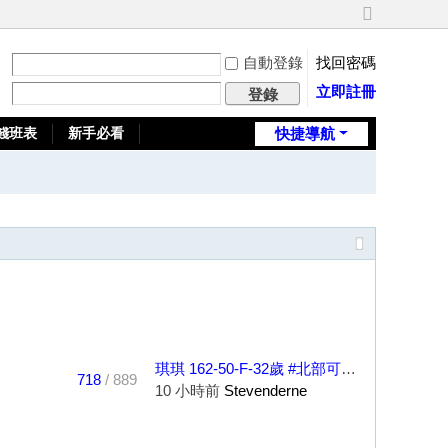
切
換
自動登錄
找回密碼
到
寬
立即註冊
登錄
版
錢班表
新手必看
快捷導航
全台推薦旅館
琪琪 162-50-F-32歲 #北部可約 ...
718
/ 889
10 小時前
Stevenderne