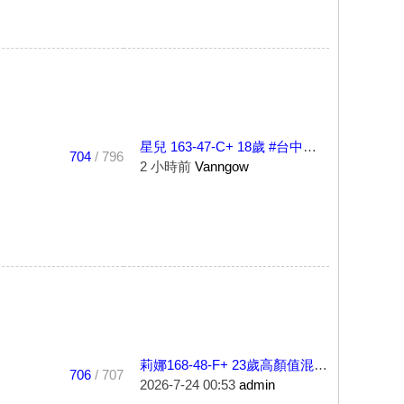
星兒 163-47-C+ 18歲 #台中可約 ...
704
/ 796
2 小時前
Vanngow
莉娜168-48-F+ 23歲高顏值混血爆 ...
706
/ 707
2026-7-24 00:53
admin