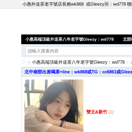
小惠外送茶老字號店長賴wk868
或Gleezy🆔：wd778 
小惠高端頂級外送茶八年老字號Gleezy：wd778
北部
»
小惠高端頂級外送茶八年老字號Gleezy：wd778
›
小
北中南部出差喝茶+line：wk868或TG：cc6861或Gleez
惠
高
端
頂
雙北&新竹
(1)
級
外
送