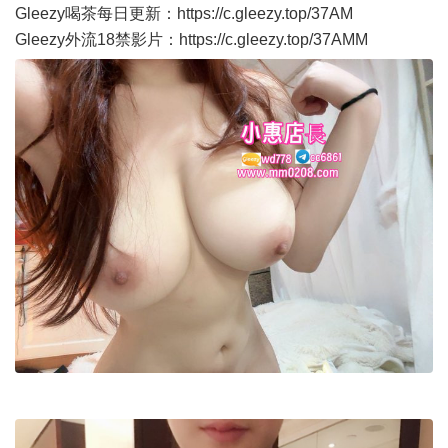
Gleezy喝茶每日更新：
https://c.gleezy.top/37AM
Gleezy外流18禁影片：
https://c.gleezy.top/37AMM