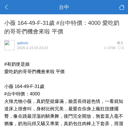
台中
小薇 164-49-F-31歲 #台中特價：4000 愛吃奶
的哥哥們機會來啦 平價
admin
楼主
2026-4-15 03:23:23
3758
3
#有奶便是娘
愛吃奶的哥哥們機會來啦 平價
小薇 164-49-F-31歲
#台中特價：4000
火辣尤物小薇，真奶堅挺爆滿，臉蛋長得超色情，一看就知
道床上很會叫，身材比例完美，最愛在你身上瘋狂扭腰擺
臀，像在跳最淫蕩的騎乘舞，後門完全開放，無套直入毫不
猶豫，奶泡玩得又騷又專業，真奶包住肉棒上下套弄，滑溜