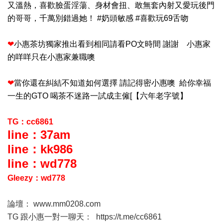
又溫熱，喜歡臉蛋淫蕩、身材會扭、敢無套內射又愛玩後門
的哥哥，千萬別錯過她！ #奶頭敏感 #喜歡玩69舌吻
❤
小惠茶坊獨家推出看到相同請看PO文時間 謝謝 小惠家
的咩咩只在小惠家兼職噢
❤
當你還在糾結不知道如何選擇 請記得密小惠噢 給你幸福
一生的GTO 喝茶不迷路一試成主僱[【六年老字號】
TG：cc6861
line：37am
line：kk986
line：wd778
Gleezy：wd778
論壇：
www.mm0208.com
TG 跟小惠一對一聊天：
https://t.me/cc6861