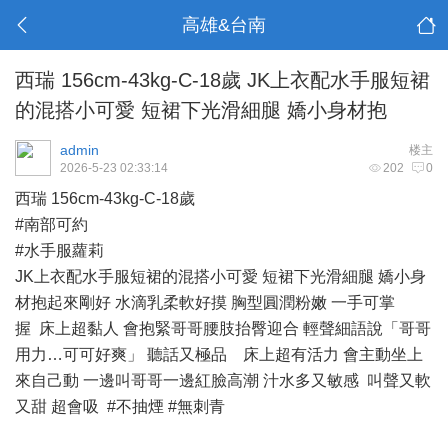
高雄&台南
西瑞 156cm-43kg-C-18歲 JK上衣配水手服短裙
的混搭小可愛 短裙下光滑細腿 嬌小身材抱
admin
楼主
2026-5-23 02:33:14
202
0
西瑞 156cm-43kg-C-18歲
#南部可約
#水手服蘿莉
JK上衣配水手服短裙的混搭小可愛 短裙下光滑細腿 嬌小身
材抱起來剛好 水滴乳柔軟好摸 胸型圓潤粉嫩 一手可掌
握 床上超黏人 會抱緊哥哥腰肢抬臀迎合 輕聲細語說「哥哥
用力…可可好爽」 聽話又極品 床上超有活力 會主動坐上
來自己動 一邊叫哥哥一邊紅臉高潮 汁水多又敏感 叫聲又軟
又甜 超會吸 #不抽煙 #無刺青