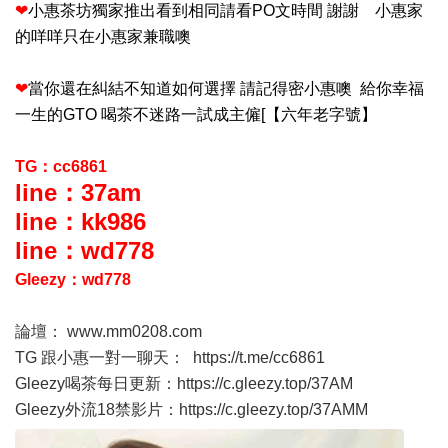
❤
小惠茶坊獨家推出看到相同請看PO文時間 謝謝 小惠家
的咩咩只在小惠家兼職噢
❤
當你還在糾結不知道如何選擇 請記得密小惠噢 給你幸福
一生的GTO 喝茶不迷路一試成主僱[【六年老字號】
TG：cc6861
line：37am
line：kk986
line：wd778
Gleezy：wd778
論壇：
www.mm0208.com
TG 跟小惠一對一聊天：
https://t.me/cc6861
Gleezy喝茶每日更新：
https://c.gleezy.top/37AM
Gleezy外流18禁影片：
https://c.gleezy.top/37AMM