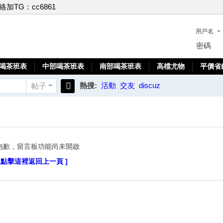
聯絡加TG：cc6861
用戶名
密碼
喝茶班表
中部喝茶班表
南部喝茶班表
高檔尤物
平價省
熱搜:
活動
交友
discuz
帖子
搜
索
抱歉，留言板功能尚未開啟
[ 點擊這裡返回上一頁 ]