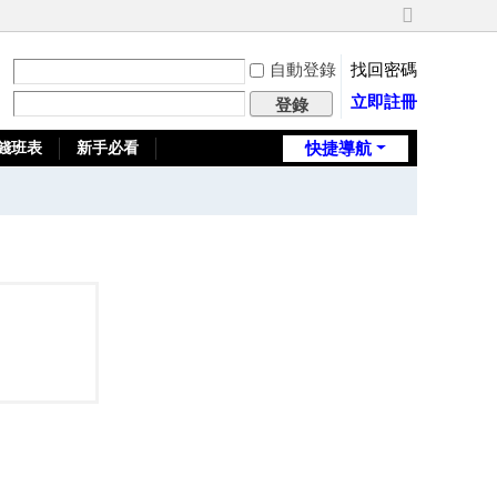
切
換
自動登錄
找回密碼
到
寬
立即註冊
登錄
版
錢班表
新手必看
快捷導航
全台推薦旅館