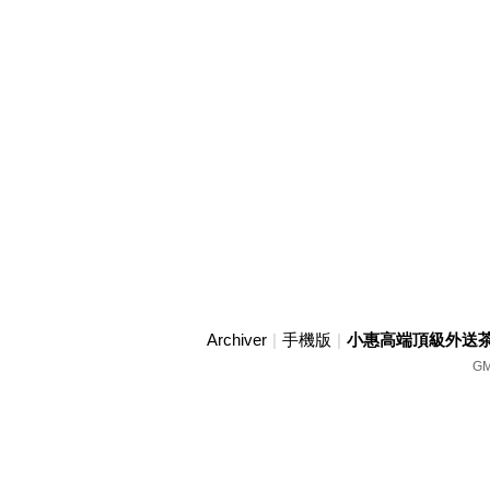
Archiver
|
手機版
|
小惠高端頂級外送茶賴w
GM