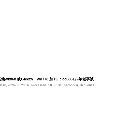
k868 或Gleezy：wd778 加TG：cc6861八年老字號
.
T+8, 2026-8-8 20:56
, Processed in 0.061318 second(s), 16 queries .