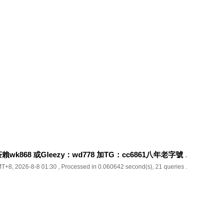
k868 或Gleezy：wd778 加TG：cc6861八年老字號
.
T+8, 2026-8-8 01:30
, Processed in 0.060642 second(s), 21 queries .