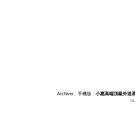
Archiver
|
手機版
|
小惠高端頂級外送茶賴w
GM