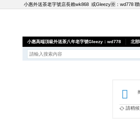
小惠外送茶老字號店長賴wk868
或Gleezy🆔：wd778 
小惠高端頂級外送茶八年老字號Gleezy：wd778
北部
請稍候.