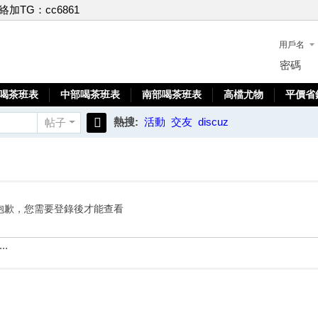
聯絡加TG：cc6861
用戶名
密碼
喝茶班表
中部喝茶班表
南部喝茶班表
高檔尤物
平價省
熱搜:
活動
交友
discuz
帖子
搜
索
抱歉，您需要登錄後才能查看
..