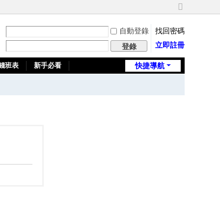
切
換
自動登錄
找回密碼
到
寬
立即註冊
登錄
版
錢班表
新手必看
快捷導航
全台推薦旅館