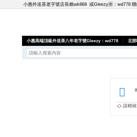
小惠外送茶老字號店長賴wk868
或Gleezy🆔：wd778 
小惠高端頂級外送茶八年老字號Gleezy：wd778
北部
請稍候.