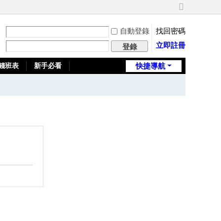
切
換
自動登錄
找回密碼
到
寬
立即註冊
登錄
版
錢班表
新手必看
快捷導航
全台推薦旅館