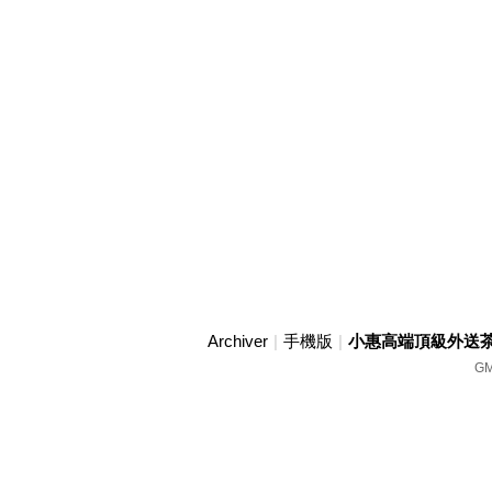
Archiver
|
手機版
|
小惠高端頂級外送茶賴w
GM