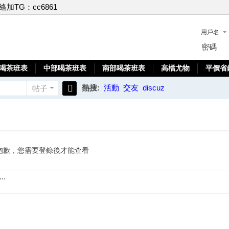
聯絡加TG：cc6861
用戶名
密碼
喝茶班表
中部喝茶班表
南部喝茶班表
高檔尤物
平價省
熱搜:
活動
交友
discuz
帖子
搜
索
抱歉，您需要登錄後才能查看
..