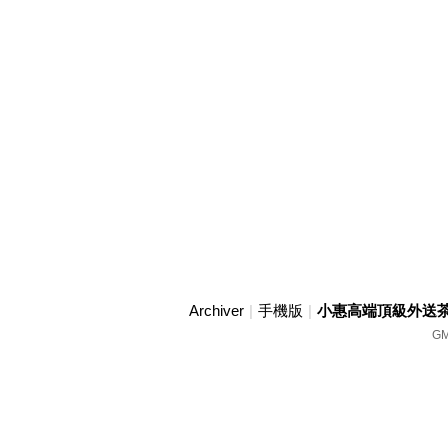
Archiver
|
手機版
|
小惠高端頂級外送茶賴w
GM