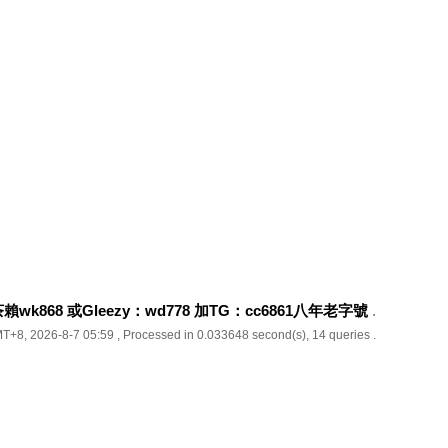
k868 或Gleezy：wd778 加TG：cc6861八年老字號
.
T+8, 2026-8-7 05:59
, Processed in 0.033648 second(s), 14 queries .