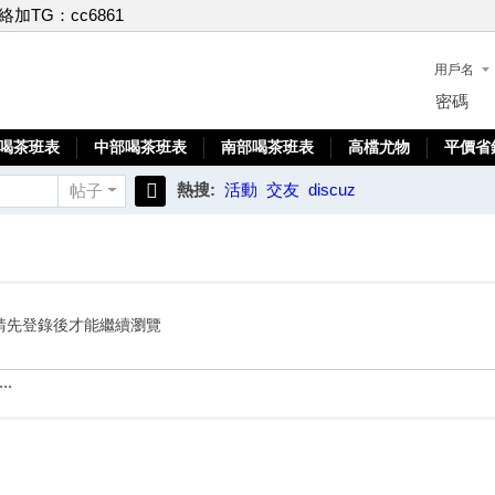
聯絡加TG：cc6861
用戶名
密碼
喝茶班表
中部喝茶班表
南部喝茶班表
高檔尤物
平價省
熱搜:
活動
交友
discuz
帖子
搜
索
請先登錄後才能繼續瀏覽
..