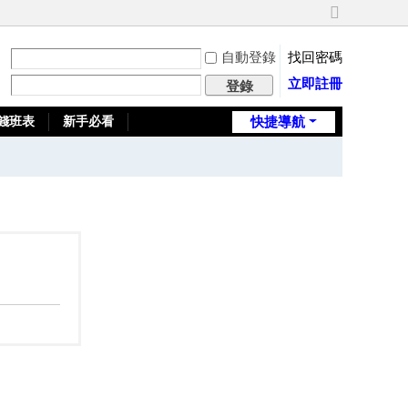
切
換
自動登錄
找回密碼
到
寬
立即註冊
登錄
版
錢班表
新手必看
快捷導航
全台推薦旅館