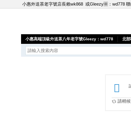
小惠外送茶老字號店長賴wk868
或Gleezy🆔：wd778 
小惠高端頂級外送茶八年老字號Gleezy：wd778
北部
請稍候.