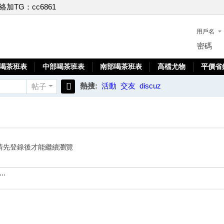
聯絡加TG：cc6861
用戶名
密碼
喝茶班表
中部喝茶班表
南部喝茶班表
高檔尤物
平價省
熱搜:
活動
交友
discuz
帖子
搜
索
請先登錄後才能繼續瀏覽
..