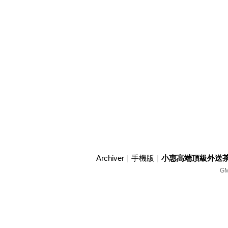
Archiver
|
手機版
|
小惠高端頂級外送茶賴w
GM