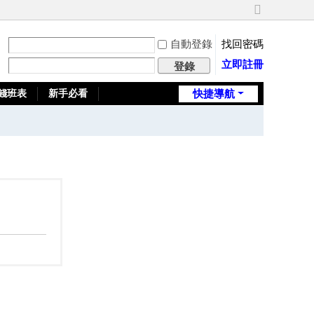
切
換
自動登錄
找回密碼
到
寬
立即註冊
登錄
版
錢班表
新手必看
快捷導航
全台推薦旅館