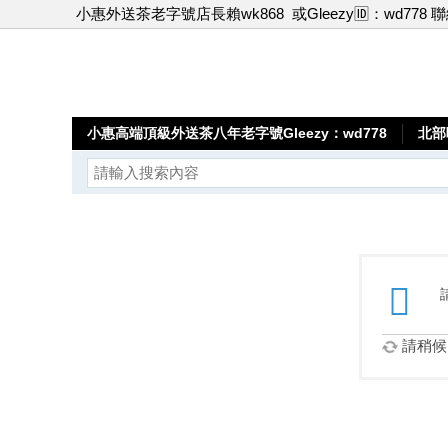
小惠外送茶老字號店長賴wk868
或Gleezy🆔：wd778 
小惠高端頂級外送茶八年老字號Gleezy：wd778
北部
請稍候.