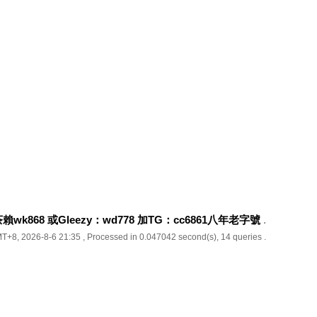
k868 或Gleezy：wd778 加TG：cc6861八年老字號
.
T+8, 2026-8-6 21:35
, Processed in 0.047042 second(s), 14 queries .