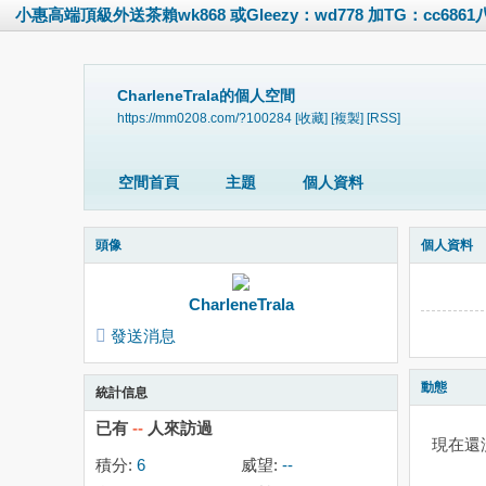
小惠高端頂級外送茶賴wk868 或Gleezy：wd778 加TG：cc686
CharleneTrala的個人空間
https://mm0208.com/?100284
[收藏]
[複製]
[RSS]
空間首頁
主題
個人資料
頭像
個人資料
CharleneTrala
發送消息
動態
統計信息
已有
--
人來訪過
現在還
積分:
6
威望:
--