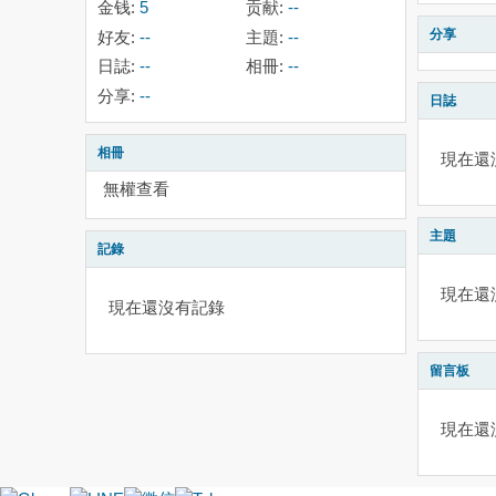
金钱:
5
贡献:
--
分享
好友:
--
主題:
--
日誌:
--
相冊:
--
分享:
--
日誌
相冊
現在還
無權查看
主題
記錄
現在還
現在還沒有記錄
留言板
現在還