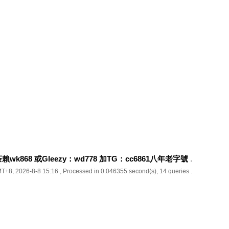
k868 或Gleezy：wd778 加TG：cc6861八年老字號
.
T+8, 2026-8-8 15:16
, Processed in 0.046355 second(s), 14 queries .