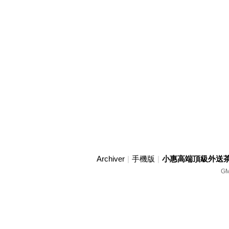
Archiver
|
手機版
|
小惠高端頂級外送茶賴w
GM