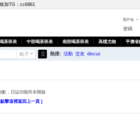
聯絡加TG：cc6861
用戶名
密碼
喝茶班表
中部喝茶班表
南部喝茶班表
高檔尤物
平價省
熱搜:
活動
交友
discuz
帖子
搜
索
抱歉，日誌功能尚未開啟
[ 點擊這裡返回上一頁 ]