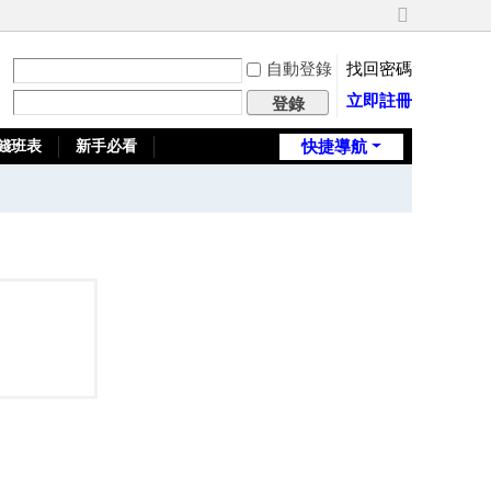
切
換
自動登錄
找回密碼
到
寬
立即註冊
登錄
版
錢班表
新手必看
快捷導航
全台推薦旅館