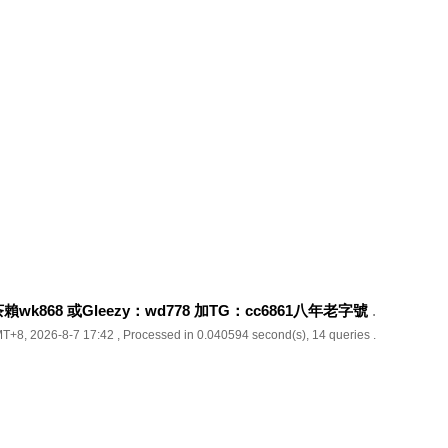
k868 或Gleezy：wd778 加TG：cc6861八年老字號
.
T+8, 2026-8-7 17:42
, Processed in 0.040594 second(s), 14 queries .