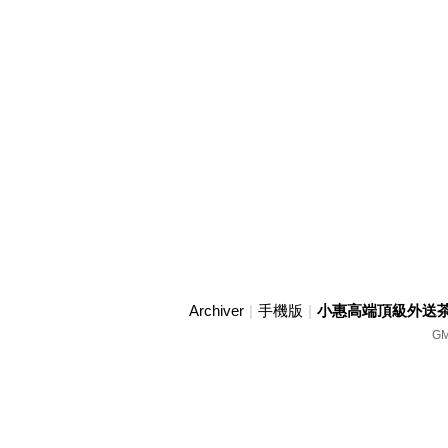
Archiver
|
手機版
|
小惠高端頂級外送茶賴w
GM