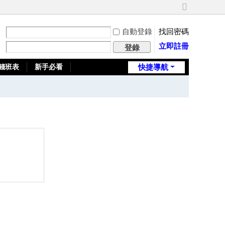
切
換
自動登錄
找回密碼
到
寬
立即註冊
登錄
版
錢班表
新手必看
快捷導航
全台推薦旅館