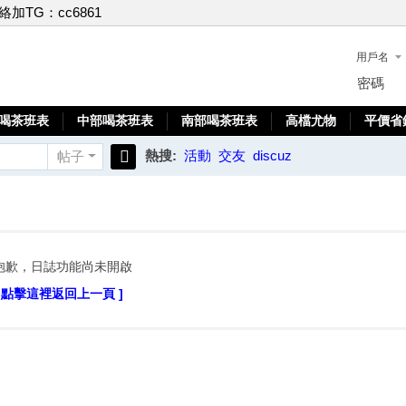
聯絡加TG：cc6861
用戶名
密碼
喝茶班表
中部喝茶班表
南部喝茶班表
高檔尤物
平價省
熱搜:
活動
交友
discuz
帖子
搜
索
抱歉，日誌功能尚未開啟
[ 點擊這裡返回上一頁 ]