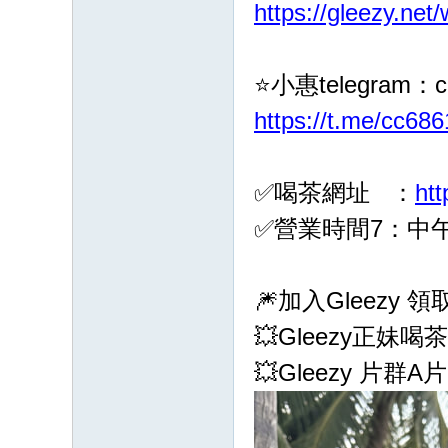
https://gleezy.net
G
：
cc
⭐️小惠telegram：c
68
https://t.me/cc686
61
八
年
✅喝茶網址 ：
ht
老
✅營業時間7：中午1
字
號
🎆加入Gleezy
💥Gleezy正妹喝
💥Gleezy 片群A片