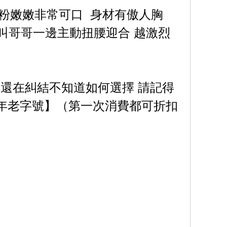
粉粉嫩嫩非常可口 身材有傲人胸
邊叫哥哥一邊主動扭腰迎合 越激烈
你還在糾結不知道如何選擇 請記得
⑧年老字號】（第一次消費都可折扣