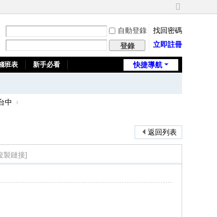
切
換
自動登錄
找回密碼
到
寬
立即註冊
登錄
版
錢班表
新手必看
快捷導航
全台推薦旅館
台中
›
返回列表
複製鏈接]