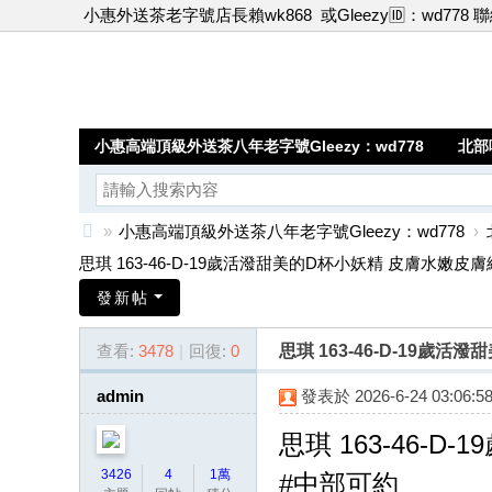
小惠外送茶老字號店長賴wk868
或Gleezy🆔：wd778 
小惠高端頂級外送茶八年老字號Gleezy：wd778
北部
»
小惠高端頂級外送茶八年老字號Gleezy：wd778
›
小
思琪 163-46-D-19歲活潑甜美的D杯小妖精 皮膚水嫩皮膚細 
惠
發新帖
高
查看:
3478
|
回復:
0
思琪 163-46-D-19
端
頂
admin
發表於 2026-6-24 03:06:5
級
思琪 163-46-D-1
外
3426
4
1萬
#中部可約
送