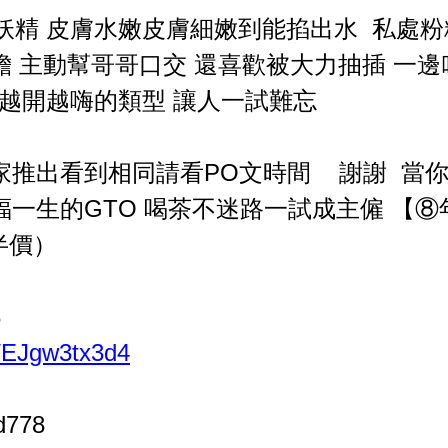
妖精 皮膚水嫩皮膚細嫩到能掐出水 私處
膽 主動幫哥哥口交 還喜歡被大力抽插 一
越開越嗨的類型 讓人一試難忘
獨家推出看到相同請看PO文時間 謝謝 當
福一生的GTO 喝茶不迷路一試成主僱 【
半價）
8
/p/EJgw3tx3d4
d778