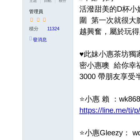
主題
回帖
積分
茶
活潑甜美的D杯小
管理員
賴
圍 第一次就很大
w
積分
11324
越興奮，屬於玩得
k8
發消息
68
♥️此妹小惠茶坊
或
Gl
密小惠噢 給你幸
ee
3000 帶朋友享受
zy
：
⭐️小惠 賴 ：wk86
w
d7
https://line.me/ti
78
加
⭐️小惠Gleezy： w
T