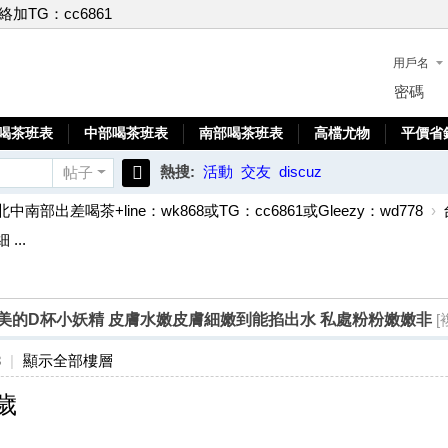
聯絡加TG：cc6861
用戶名
密碼
喝茶班表
中部喝茶班表
南部喝茶班表
高檔尤物
平價省
熱搜:
活動
交友
discuz
帖子
搜
北中南部出差喝茶+line：wk868或TG：cc6861或Gleezy：wd778
›
索
...
歲活潑甜美的D杯小妖精 皮膚水嫩皮膚細嫩到能掐出水 私處粉粉嫩嫩非
[
8
|
顯示全部樓層
9歲