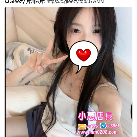
💥Gleezy 片群A片:
https://c.gleezy.top/37AMM