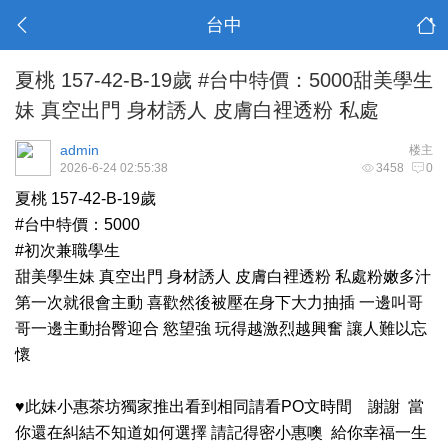
台中
夏桃 157-42-B-19歲 #台中特價：5000甜美學生
妹 真空出門 身材誘人 皮膚白裡透粉 私處
admin
楼主
2026-6-24 02:55:38
3458
0
夏桃 157-42-B-19歲
#台中特價：5000
#初次兼職學生
甜美學生妹 真空出門 身材誘人 皮膚白裡透粉 私處粉嫩多汁
第一次就很會主動 喜歡然後被壓在身下大力抽插 一邊叫哥
哥一邊主動抬臀迎合 慾望強 玩得越激烈越興奮 讓人難以忘
懷
♥️此妹小惠茶坊獨家推出看到相同請看PO文時間 謝謝 當
你還在糾結不知道如何選擇 請記得密小惠噢 給你幸福一生