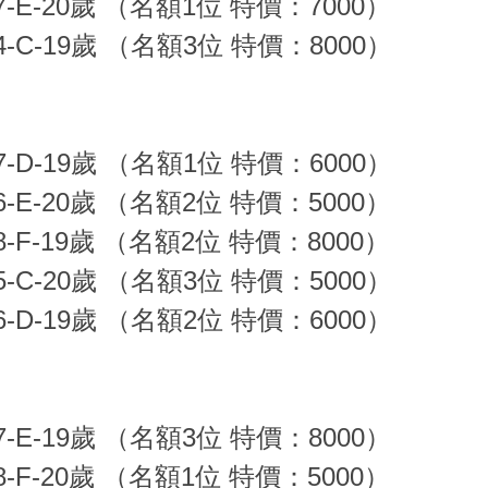
7-E-20歲 （名額1位 特價：7000）
4-C-19歲 （名額3位 特價：8000）
7-D-19歲 （名額1位 特價：6000）
6-E-20歲 （名額2位 特價：5000）
8-F-19歲 （名額2位 特價：8000）
5-C-20歲 （名額3位 特價：5000）
6-D-19歲 （名額2位 特價：6000）
7-E-19歲 （名額3位 特價：8000）
8-F-20歲 （名額1位 特價：5000）