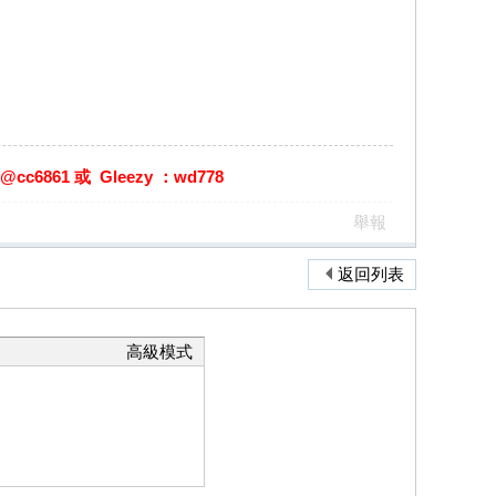
861 或 Gleezy ：wd778
舉報
返回列表
高級模式