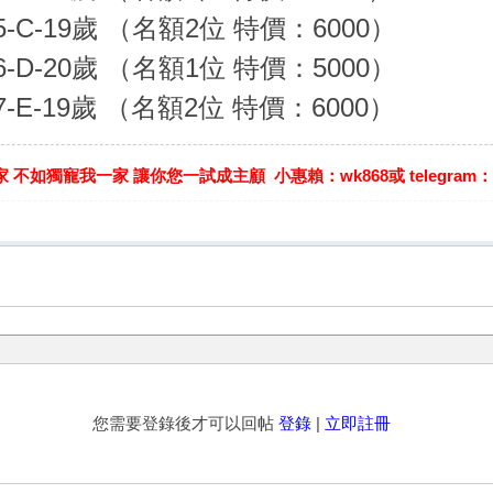
5-C-19歲 （名額2位 特價：6000）
6-D-20歲 （名額1位 特價：5000）
7-E-19歲 （名額2位 特價：6000）
不如獨寵我一家 讓你您一試成主顧 小惠賴：wk868或 telegram：@cc6
您需要登錄後才可以回帖
登錄
|
立即註冊