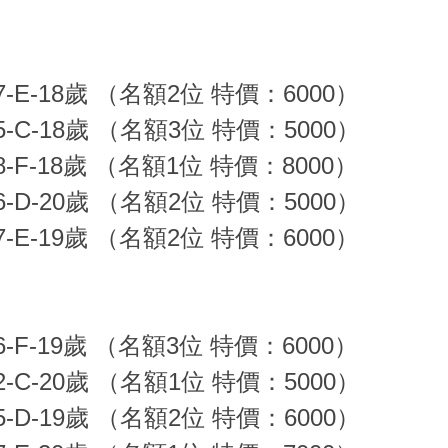
7-E-18歲 （名額2位 特價：6000）
5-C-18歲 （名額3位 特價：5000）
8-F-18歲 （名額1位 特價：8000）
6-D-20歲 （名額2位 特價：5000）
7-E-19歲 （名額2位 特價：6000）
6-F-19歲 （名額3位 特價：6000）
2-C-20歲 （名額1位 特價：5000）
5-D-19歲 （名額2位 特價：6000）