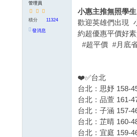
管理員
茶
小惠主推無照學
賴
積分
11324
歡迎英雄們出現 
w
發消息
約超優惠平價好素
k8
68
#超平價 #月底
或
Gl
ee
❤️✅台北
zy
：
台北：思妤 158-4
w
台北：品萱 161-4
d7
台北：子涵 157-4
78
台北：芷晴 160-4
加
台北：宜庭 159-4
T