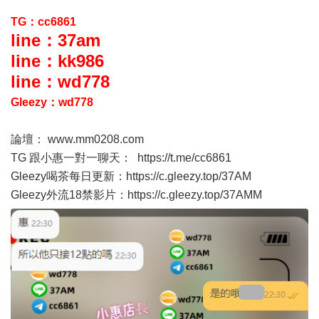
TG：cc6861
line：37am
line：kk986
line：wd778
Gleezy：wd778
論壇：
www.mm0208.com
TG 跟小惠一對一聊天：
https://t.me/cc6861
Gleezy喝茶每日更新：
https://c.gleezy.top/37AM
Gleezy外流18禁影片：
https://c.gleezy.top/37AMM