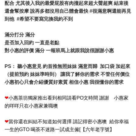
配合 尤其後入我的最愛屁股有肉撞起來超大聲超爽 結束後
還會幫按摩 說再多都沒用自己體會最快 #很滿意啊還能再見
到他 #希望不要寫完換我約不到
滿分打分 滿分
是否加入回約 一直是老點
對小惠的評價 滿分 一報班馬上就跟我說很謝謝小惠
PS： 聽小惠意見 約首推無照妹妹 滿意而歸 加口袋 加起來
（提前預約 妹妹準時到） 讓我了解你的需求 不管任何價位
小惠初心只會介紹優質好素質 相信小惠 我很懂你的需求
❤
小惠茶坊獨家推出看到相同請看PO文時間 謝謝 小惠家
的咩咩只在小惠家兼職噢
❤
當你還在糾結不知道如何選擇 請記得密小惠噢 給你幸福
一生的GTO 喝茶不迷路一試成主僱[【六年老字號】