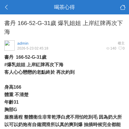
喝茶心得
書丹 166-52-G-31歲 爆乳姐姐 上岸紅牌再次下
海
admin
楼主
2026-5-23 02:45:18
140
0
書丹 166-52-G-31歲
#爆乳姐姐 上岸紅牌再次下海
客人心心戀戀的老點終於 再次約到
身高166
體重 不清楚
年齡31
胸部G
服務過程 整體衛生非常乾淨白虎不用怕吃到毛 因為奶大所
以可以奶炮有自備潤滑所以真的爽到爆 抽插時候完全都能