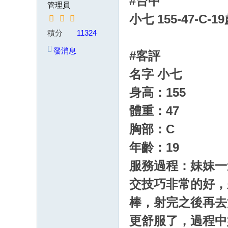
#台中
管理員
茶
小七 155-47-C-1
賴
積分
11324
w
發消息
#客評
k8
68
名字 小七
或
身高：155
Gl
體重：47
ee
胸部：C
zy
：
年齡：19
w
服務過程：妹妹一
d7
交技巧非常的好，
78
棒，射完之後再去
加
更舒服了，過程中
T