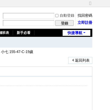
切
換
自動登錄
找回密碼
到
寬
立即註冊
登錄
版
錢班表
新手必看
快捷導航
全台推薦旅館
小七 155-47-C-19歲
返回列表