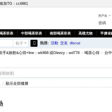
聯絡加TG：cc6861
用戶名
密碼
喝茶班表
中部喝茶班表
南部喝茶班表
高檔尤物
平價省
熱搜:
活動
交友
discuz
帖子
搜
新手&旅館&心得+line：wk868 或Gleezy：wd778
›
喝茶心得
›
台中 
索
複製鏈接]
1
|
顯示全部樓層
熱