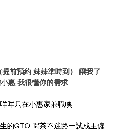
（提前預約 妹妹準時到） 讓我了
信小惠 我很懂你的需求
的咩咩只在小惠家兼職噢
生的GTO 喝茶不迷路一試成主僱