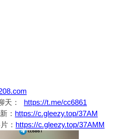
08.com
一聊天：
https://t.me/cc6861
更新：
https://c.gleezy.top/37AM
影片：
https://c.gleezy.top/37AMM