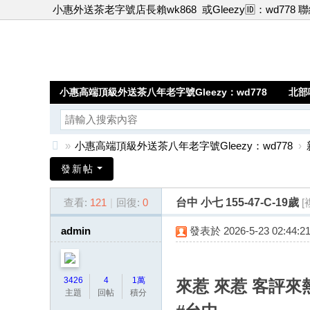
小惠外送茶老字號店長賴wk868
或Gleezy🆔：wd778 
小惠高端頂級外送茶八年老字號Gleezy：wd778
北部
»
小惠高端頂級外送茶八年老字號Gleezy：wd778
›
小
發新帖
惠
查看:
121
|
回復:
0
台中 小七 155-47-C-19歲
[
高
端
admin
發表於 2026-5-23 02:44:2
頂
級
3426
4
1萬
來惹 來惹 客評來
外
主題
回帖
積分
送