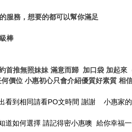
的服務，想要的都可以幫你滿足
級棒
 約首推無照妹妹 滿意而歸 加口袋 加起來
任何價位 小惠初心只會介紹優質好素質 相
出看到相同請看PO文時間 謝謝 小惠家
知道如何選擇 請記得密小惠噢 給你幸福一