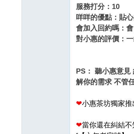
G
服務打分：10
：
咩咩的優點：貼心
cc
會加入回約嗎：會
68
對小惠的評價：一
61
八
年
老
PS： 聽小惠意見
字
解你的需求 不管
號
❤
小惠茶坊獨家推
❤
當你還在糾結不