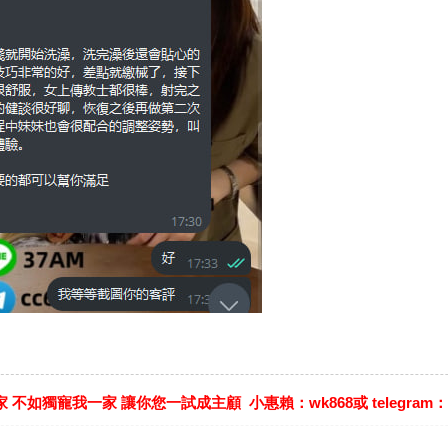
不如獨寵我一家 讓你您一試成主顧 小惠賴：wk868或 telegram：@cc6