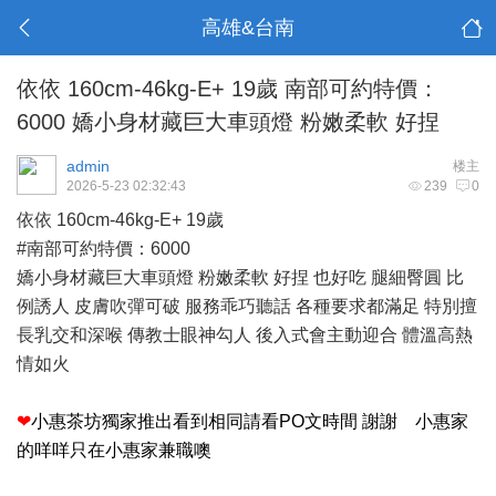
高雄&台南
依依 160cm-46kg-E+ 19歲 南部可約特價：
6000 嬌小身材藏巨大車頭燈 粉嫩柔軟 好捏
admin
楼主
2026-5-23 02:32:43
239
0
依依 160cm-46kg-E+ 19歲
#南部可約特價：6000
嬌小身材藏巨大車頭燈 粉嫩柔軟 好捏 也好吃 腿細臀圓 比
例誘人 皮膚吹彈可破 服務乖巧聽話 各種要求都滿足 特別擅
長乳交和深喉 傳教士眼神勾人 後入式會主動迎合 體溫高熱
情如火
❤
小惠茶坊獨家推出看到相同請看PO文時間 謝謝 小惠家
的咩咩只在小惠家兼職噢