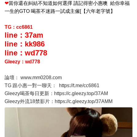
❤
當你還在糾結不知道如何選擇 請記得密小惠噢 給你幸福
一生的GTO 喝茶不迷路一試成主僱[【六年老字號】
TG：cc6861
line：37am
line：kk986
line：wd778
Gleezy：wd778
論壇：
www.mm0208.com
TG 跟小惠一對一聊天：
https://t.me/cc6861
Gleezy喝茶每日更新：
https://c.gleezy.top/37AM
Gleezy外流18禁影片：
https://c.gleezy.top/37AMM