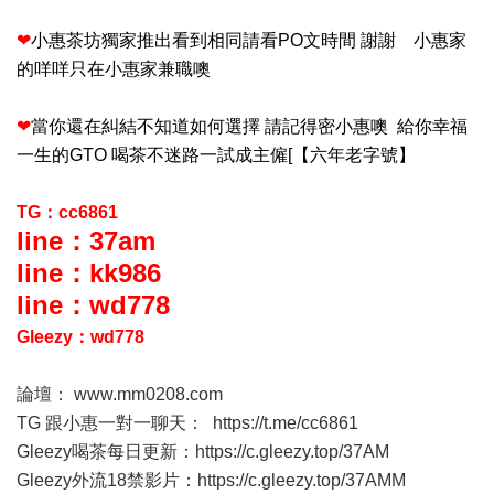
❤
小惠茶坊獨家推出看到相同請看PO文時間 謝謝 小惠家
的咩咩只在小惠家兼職噢
❤
當你還在糾結不知道如何選擇 請記得密小惠噢 給你幸福
一生的GTO 喝茶不迷路一試成主僱[【六年老字號】
TG：cc6861
line：37am
line：kk986
line：wd778
Gleezy：wd778
論壇：
www.mm0208.com
TG 跟小惠一對一聊天：
https://t.me/cc6861
Gleezy喝茶每日更新：
https://c.gleezy.top/37AM
Gleezy外流18禁影片：
https://c.gleezy.top/37AMM