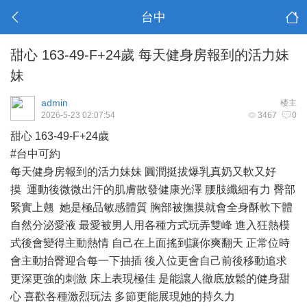
台中
甜心 163-49-F+24歲 每天健身房報到的活力妹
妹
admin
楼主
2026-5-23 02:07:54
3467
0
甜心 163-49-F+24歲
#台中可約
每天健身房報到的活力妹妹 圓潤挺拔爆乳真奶又軟又好
摸 運動後微微出汗的肌膚散發健康光澤 腰肢纖細有力 臀部
緊實上翹 她是極品敏感體質 胸部被撫摸就會全身酥軟下體
自然分泌愛液 最愛被男人用各種方式玩弄雙峰 進入狂熱模
式後會變得主動熱情 自己在上面搖到讓你爽翻天 正常位時
會主動抬臀迎合每一下抽插 後入位更會自己前後移動追求
更深更強的刺激 床上表現極佳 是能讓人徹底放鬆的健身甜
心 喜歡各種激烈玩法 多節更能展現她的持久力