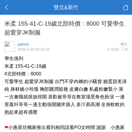
雙北&新竹
米柔 155-41-C-19歲北部特價：8000 可愛學生
超愛穿JK制服
admin
楼主
2026-5-23 00:24:10
3183
0
學生係列
米柔 155-41-C-19歲
#北部特價：8000
可愛學生 超愛穿JK制服 出門不穿內褲的小騷貨 臉蛋甜美清
純 身材嬌小玲瓏 胸部圓潤挺翹 皮膚白嫩 私處粉嫩緊小 第
一次兼職就很放得開 喜歡被哥哥在教室場景角色扮演 一邊
害羞叫哥哥一邊主動張開腿求插入 多汁易高潮 全身軟軟的
抱起來超有感覺
❤
小惠茶坊獨家推出看到相同請看PO文時間 謝謝 小惠家