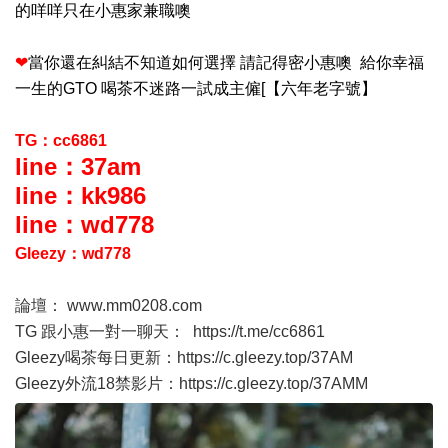
的咩咩只在小惠家兼職噢
❤
當你還在糾結不知道如何選擇 請記得密小惠噢 給你幸福
一生的GTO 喝茶不迷路一試成主僱[【六年老字號】
TG：cc6861
line：37am
line：kk986
line：wd778
Gleezy：wd778
論壇：
www.mm0208.com
TG 跟小惠一對一聊天：
https://t.me/cc6861
Gleezy喝茶每日更新：
https://c.gleezy.top/37AM
Gleezy外流18禁影片：
https://c.gleezy.top/37AMM