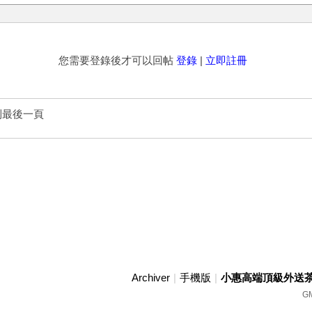
您需要登錄後才可以回帖
登錄
|
立即註冊
到最後一頁
Archiver
|
手機版
|
小惠高端頂級外送茶賴w
GM