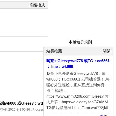
高級模式
本版積分規則
站長推薦
關閉
喝茶+ Gleezy:wd778 或TG：cc6861
； line：wk868
我是小惠外送茶Gleezy:wd778；賴
wk868；TG:cc6861 老司機首選！8年
暖心外送經驗，正妹直接送到你身
邊！ 論壇：
https://www.mm0208.com Gleezy 素
人片群：https://c.gleezy.top/37AMM
k868 或Gleezy：wd778 加TG：cc6861八年老字號
.
TG影片顯濕群 https://t.me/wd778jkff
T+8, 2026-8-8 00:36
, Processed in 0.111878 second(s), 30 queries .