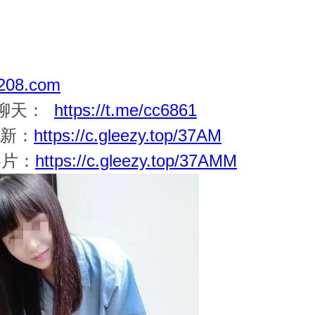
08.com
一聊天：
https://t.me/cc6861
更新：
https://c.gleezy.top/37AM
影片：
https://c.gleezy.top/37AMM