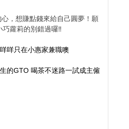
的心，想賺點錢來給自己圓夢！願
巧蘿莉的別錯過囉‼️
的咩咩只在小惠家兼職噢
生的GTO 喝茶不迷路一試成主僱