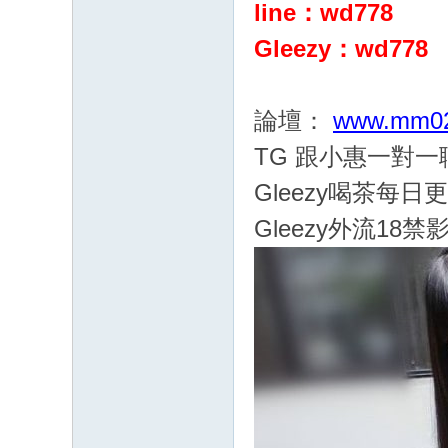
line：wd778
G
：
Gleezy：wd778
cc
68
論壇：
www.mm02
61
TG 跟小惠一對
八
年
Gleezy喝茶每日
老
Gleezy外流18禁
字
號