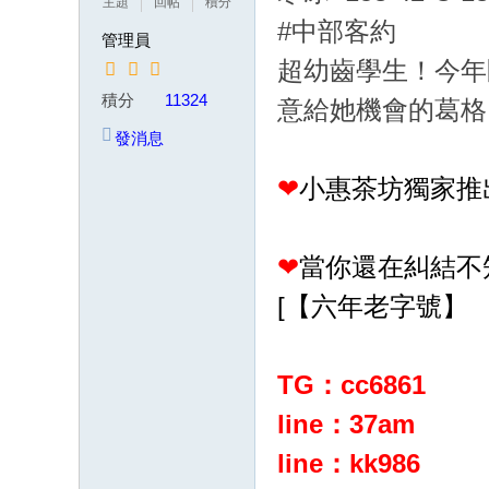
主題
回帖
積分
茶
#中部客約
管理員
賴
超幼齒學生！今年
w
積分
11324
意給她機會的葛格
k8
發消息
68
❤
小惠茶坊獨家推
或
Gl
ee
❤
當你還在糾結不
zy
[【六年老字號】
：
w
d7
TG：cc6861
78
line：37am
加
line：kk986
T