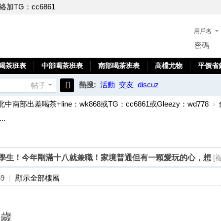
聯絡加TG：cc6861
用戶名
密碼
喝茶班表
中部喝茶班表
南部喝茶班表
高檔尤物
平價省
熱搜:
活動
交友
discuz
帖子
搜
北中南部出差喝茶+line：wk868或TG：cc6861或Gleezy：wd778
›
索
.
歲超幼齒學生！今年剛滿十八就兼職！家境普通但有一顆愛玩的心，想
[
59
|
顯示全部樓層
8歲