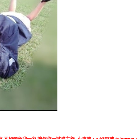
不如獨寵我一家 讓你您一試成主顧 小惠賴：wk868或 telegram：@cc6