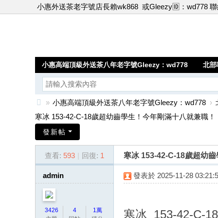
小惠外送茶老字號店長賴wk868
或Gleezy🆔：wd778 
小惠高端頂級外送茶八年老字號Gleezy：wd778
北部
»
小惠高端頂級外送茶八年老字號Gleezy：wd778
›
小
寒冰 153-42-C-18歲超幼齒學生！今年剛滿十八就兼職！ ..
惠
發新帖
高
查看:
593
|
回復:
1
寒冰 153-42-C-18
端
頂
admin
發表於 2025-11-28 03:21:
級
外
3426
4
1萬
寒冰 153-42-C-1
送