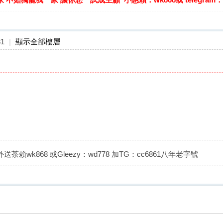
31
|
顯示全部樓層
茶賴wk868 或Gleezy：wd778 加TG：cc6861八年老字號