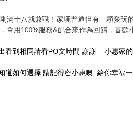
剛滿十八就兼職！家境普通但有一顆愛玩
，會用100%服務&配合來作為回饋，喜歡小
出看到相同請看PO文時間 謝謝 小惠家
知道如何選擇 請記得密小惠噢 給你幸福一