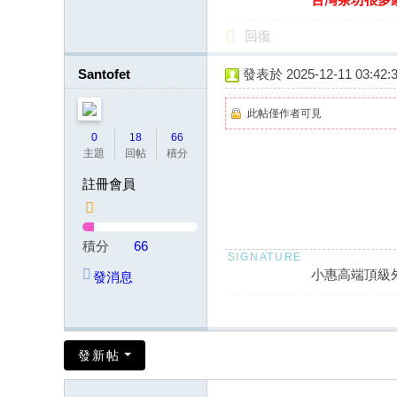
回復
Santofet
發表於 2025-12-11 03:42:
此帖僅作者可見
0
18
66
主題
回帖
積分
註冊會員
積分
66
小惠高端頂級外送
發消息
發新帖