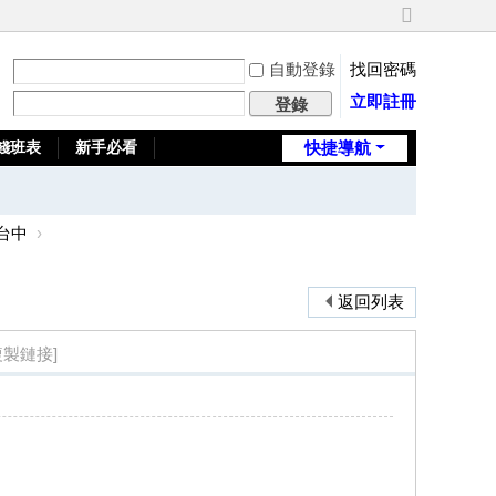
切
換
自動登錄
找回密碼
到
寬
立即註冊
登錄
版
錢班表
新手必看
快捷導航
全台推薦旅館
台中
›
返回列表
複製鏈接]