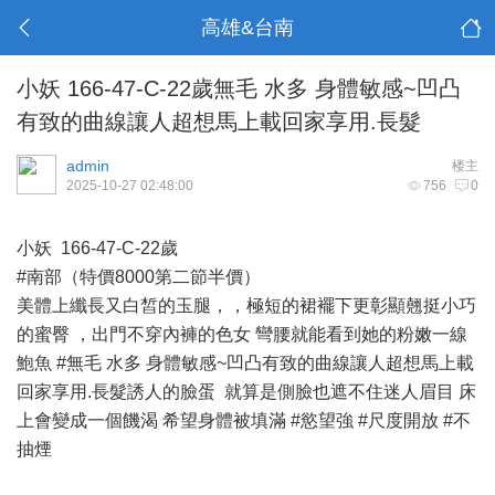
高雄&台南
小妖 166-47-C-22歲無毛 水多 身體敏感~凹凸
有致的曲線讓人超想馬上載回家享用.長髮
admin
楼主
2025-10-27 02:48:00
756
0
小妖 166-47-C-22歲
#南部（特價8000第二節半價）
美體上纖長又白皙的玉腿，，極短的裙襬下更彰顯翹挺小巧
的蜜臀 ，出門不穿內褲的色女 彎腰就能看到她的粉嫩一線
鮑魚 #無毛 水多 身體敏感~凹凸有致的曲線讓人超想馬上載
回家享用.長髮誘人的臉蛋 就算是側臉也遮不住迷人眉目 床
上會變成一個饑渴 希望身體被填滿 #慾望強 #尺度開放 #不
抽煙