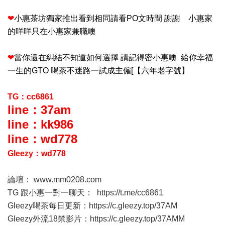
❤
小惠茶坊獨家推出看到相同請看PO文時間 謝謝 小惠家
的咩咩只在小惠家兼職噢
❤
當你還在糾結不知道如何選擇 請記得密小惠噢 給你幸福
一生的GTO 喝茶不迷路一試成主僱[【六年老字號】
TG：cc6861
line：37am
line：kk986
line：wd778
Gleezy：wd778
論壇：
www.mm0208.com
TG 跟小惠一對一聊天：
https://t.me/cc6861
Gleezy喝茶每日更新：
https://c.gleezy.top/37AM
Gleezy外流18禁影片：
https://c.gleezy.top/37AMM