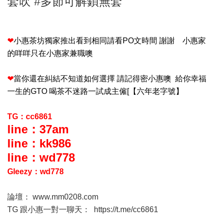
套吹 #多節可解鎖無套
❤
小惠茶坊獨家推出看到相同請看PO文時間 謝謝 小惠家
的咩咩只在小惠家兼職噢
❤
當你還在糾結不知道如何選擇 請記得密小惠噢 給你幸福
一生的GTO 喝茶不迷路一試成主僱[【六年老字號】
TG：cc6861
line：37am
line：kk986
line：wd778
Gleezy：wd778
論壇：
www.mm0208.com
TG 跟小惠一對一聊天：
https://t.me/cc6861