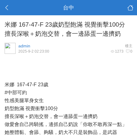
台中
米娜 167-47-F 23歲奶型飽滿 視覺衝擊100分
擅長深喉＋奶泡交替，會一邊舔蛋一邊擠奶
admin
楼主
2025-9-2 02:23:00
1273
0
米娜 167-47-F 23歲
#中部可約
性感美腿單身女生
奶型飽滿 視覺衝擊100分
擅長深喉＋奶泡交替，會一邊舔蛋一邊擠奶
做愛會自己跨騎搖，邊抓自己奶說「你敢不敢再深一點」
她整體黏、會舔、夠騷，奶大不只是裝飾品，是武器