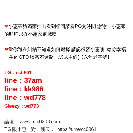
❤
小惠茶坊獨家推出看到相同請看PO文時間 謝謝 小惠家
的咩咩只在小惠家兼職噢
❤
當你還在糾結不知道如何選擇 請記得密小惠噢 給你幸福
一生的GTO 喝茶不迷路一試成主僱[【六年老字號】
TG：cc6861
line：37am
line：kk986
line：wd778
Gleezy：wd778
論壇：
www.mm0208.com
TG 跟小惠一對一聊天：
https://t.me/cc6861