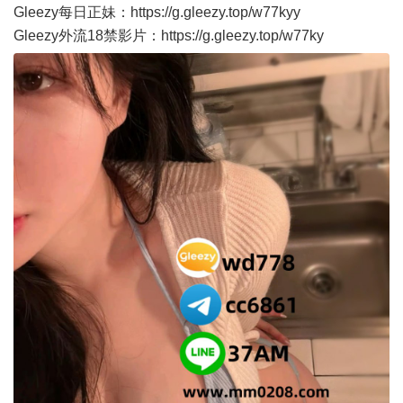
Gleezy每日正妹：
https://g.gleezy.top/w77kyy
Gleezy外流18禁影片：
https://g.gleezy.top/w77ky