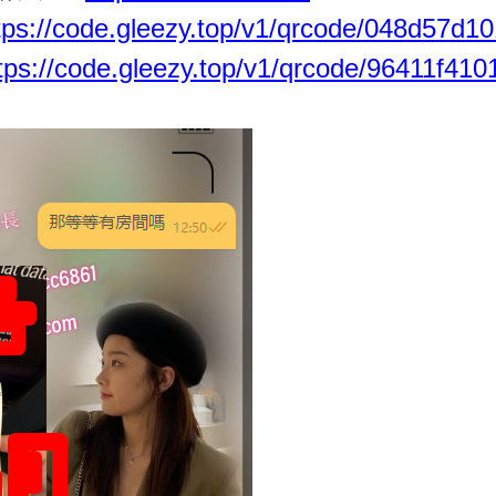
tps://code.gleezy.top/v1/qrcode/048d57d
tps://code.gleezy.top/v1/qrcode/96411f4