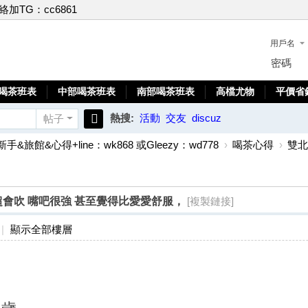
聯絡加TG：cc6861
用戶名
密碼
喝茶班表
中部喝茶班表
南部喝茶班表
高檔尤物
平價省
熱搜:
活動
交友
discuz
帖子
搜
新手&旅館&心得+line：wk868 或Gleezy：wd778
›
喝茶心得
›
雙北
索
27歲 超會吹 嘴吧很強 甚至覺得比愛愛舒服，
[複製鏈接]
|
顯示全部樓層