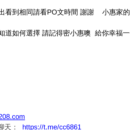
出看到相同請看PO文時間 謝謝 小惠家
知道如何選擇 請記得密小惠噢 給你幸福一
08.com
一聊天：
https://t.me/cc6861