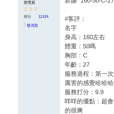
新娜 160-50-C-2
管理員
茶
賴
積分
11324
#客評：
w
發消息
名字
k8
68
身高：160左右
或
體重：50嗎
Gl
胸部：C
ee
年齡：27
zy
：
服務過程：第一次
w
厲害的感覺哈哈哈
d7
服務打分：9.9
78
咩咩的優點：超會
加
的很爽
T