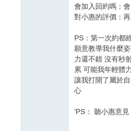
G
會加入回約嗎：會
：
對小惠的評價：再
cc
68
PS：第一次約都
61
八
願意教導我什麼姿
年
力還不錯 沒有秒
老
累 可能我年輕體
字
讓我打開了屬於自
號
心
’PS： 聽小惠意