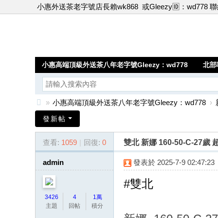
小惠外送茶老字號店長賴wk868
或Gleezy🆔：wd778 
小惠高端頂級外送茶八年老字號Gleezy：wd778
北部
»
小惠高端頂級外送茶八年老字號Gleezy：wd778
›
小
發新帖
惠
查看:
1059
|
回復:
0
雙北 新娜 160-50-C-
高
端
admin
發表於 2025-7-9 02:47:23
頂
#雙北
級
3426
4
1萬
外
主題
回帖
積分
送