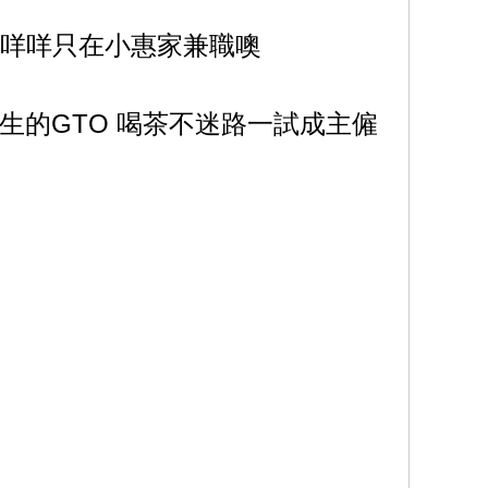
的咩咩只在小惠家兼職噢
生的GTO 喝茶不迷路一試成主僱