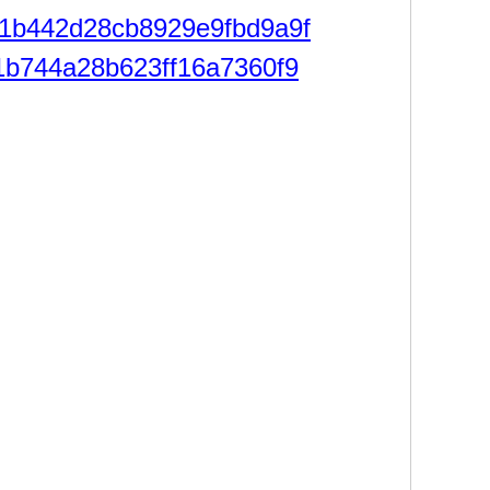
101b442d28cb8929e9fbd9a9f
101b744a28b623ff16a7360f9