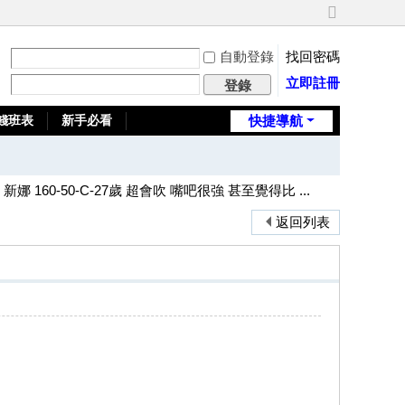
切
換
自動登錄
找回密碼
到
寬
立即註冊
登錄
版
錢班表
新手必看
快捷導航
全台推薦旅館
 新娜 160-50-C-27歲 超會吹 嘴吧很強 甚至覺得比 ...
返回列表