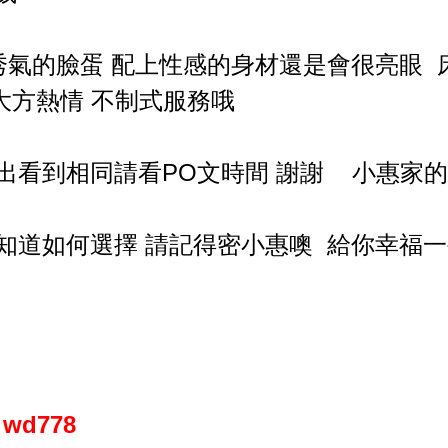
秀氣的臉蛋 配上性感的身材還是會很亮眼 
大方熱情 不制式服務哦
出看到相同請看PO文時間 謝謝 小惠家
知道如何選擇 請記得密小惠噢 給你幸福一
：wd778