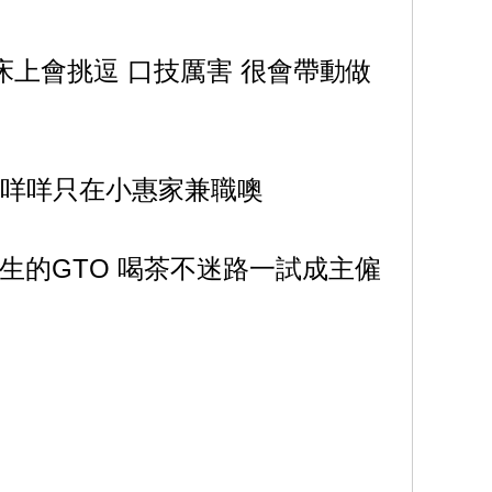
床上會挑逗 口技厲害 很會帶動做
的咩咩只在小惠家兼職噢
生的GTO 喝茶不迷路一試成主僱