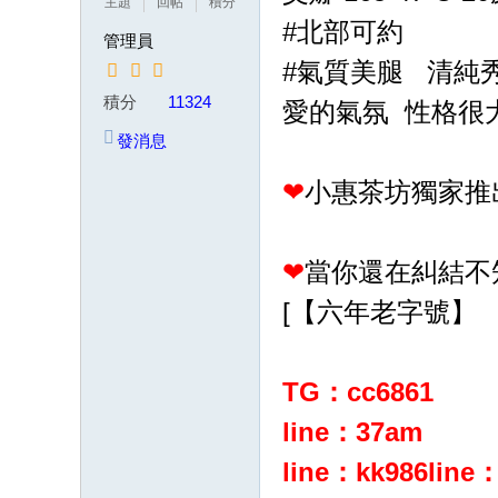
主題
回帖
積分
茶
#北部可約
管理員
賴
#氣質美腿 清純
w
積分
11324
愛的氣氛 性格很
k8
發消息
68
❤
小惠茶坊獨家推
或
Gl
ee
❤
當你還在糾結不
zy
[【六年老字號】
：
w
d7
TG：cc6861
78
line：37am
加
line：kk986
line
T