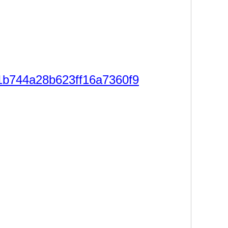
101b744a28b623ff16a7360f9