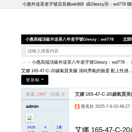
小惠外送茶老字號店長賴wk868
或Gleezy🆔：wd778 
小惠高端頂級外送茶八年老字號Gleezy：wd778
北部
»
小惠高端頂級外送茶八年老字號Gleezy：wd778
›
小
艾娜 165-47-C-20歲氣質美腿 清純秀氣的臉蛋 配上性感 ..
惠
發新帖
高
查看:
1947
|
回復:
0
艾娜 165-47-C-20
端
頂
admin
發表於 2025-7-6 02:46:27
級
外
3426
4
1萬
艾娜 165-47-C-2
送