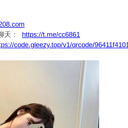
08.com
一聊天：
https://t.me/cc6861
tps://code.gleezy.top/v1/qrcode/96411f4