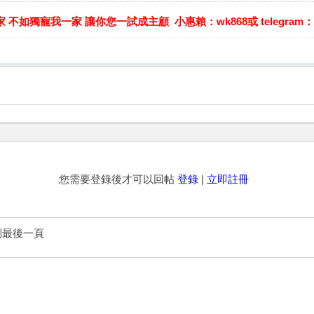
不如獨寵我一家 讓你您一試成主顧 小惠賴：wk868或 telegram：@cc6
您需要登錄後才可以回帖
登錄
|
立即註冊
到最後一頁