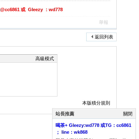
861 或 Gleezy ：wd778
舉報
返回列表
高級模式
本版積分規則
站長推薦
關閉
喝茶+ Gleezy:wd778 或TG：cc6861
； line：wk868