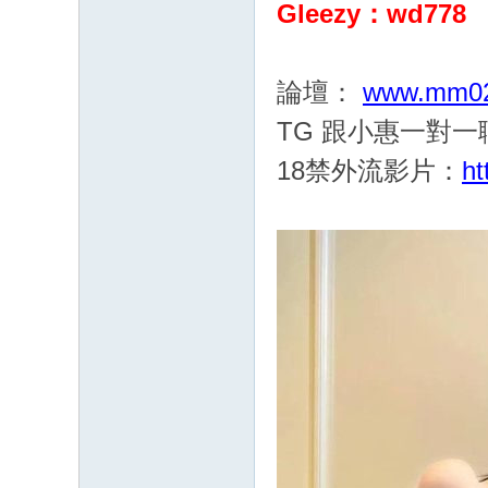
Gleezy：wd778
G
：
cc
論壇：
www.mm02
68
TG 跟小惠一對
61
18禁外流影片：
ht
八
年
老
字
號