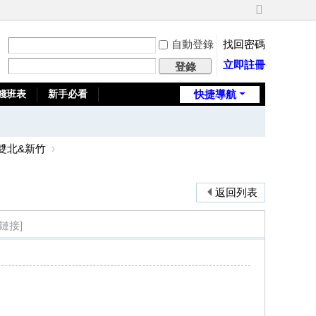
切
換
自動登錄
找回密碼
到
寬
立即註冊
登錄
版
錢班表
新手必看
快捷導航
全台推薦旅館
雙北&新竹
›
返回列表
鏈接]