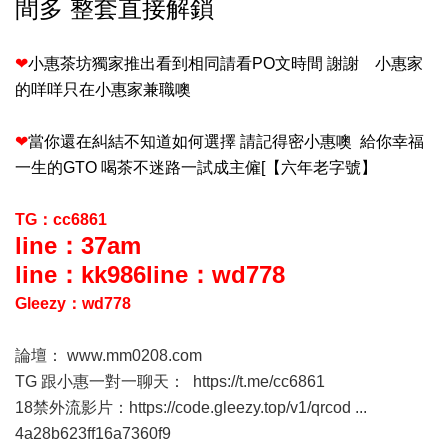
間多 整套直接解鎖
❤
小惠茶坊獨家推出看到相同請看PO文時間 謝謝 小惠家
的咩咩只在小惠家兼職噢
❤
當你還在糾結不知道如何選擇 請記得密小惠噢 給你幸福
一生的GTO 喝茶不迷路一試成主僱[【六年老字號】
TG：cc6861
line：37am
line：kk986
line：wd778
Gleezy：wd778
論壇：
www.mm0208.com
TG 跟小惠一對一聊天：
https://t.me/cc6861
18禁外流影片：
https://code.gleezy.top/v1/qrcod ...
4a28b623ff16a7360f9