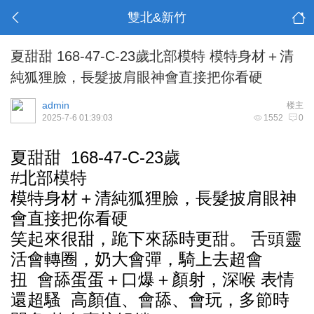
雙北&新竹
夏甜甜 168-47-C-23歲北部模特 模特身材＋清
純狐狸臉，長髮披肩眼神會直接把你看硬
admin
楼主
2025-7-6 01:39:03
1552
0
夏甜甜 168-47-C-23歲
#北部模特
模特身材＋清純狐狸臉，長髮披肩眼神
會直接把你看硬
笑起來很甜，跪下來舔時更甜。 舌頭靈
活會轉圈，奶大會彈，騎上去超會
扭 會舔蛋蛋＋口爆＋顏射，深喉 表情
還超騷 高顏值、會舔、會玩，多節時