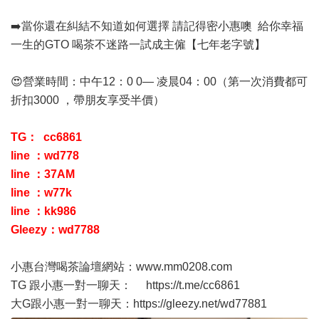
➡️當你還在糾結不知道如何選擇 請記得密小惠噢 給你幸福
一生的GTO 喝茶不迷路一試成主僱【七年老字號】
😍營業時間：中午12：0 0— 凌晨04：00（第一次消費都可
折扣3000 ，帶朋友享受半價）
TG： cc6861
line ：wd778
line
：37AM
line
：w77k
line
：kk
986
Gleezy：wd7
788
小惠台灣喝茶論壇網站：
www.mm0208.com
TG 跟小惠一對一聊天：
https://t.me/cc6861
大G跟小惠一對一聊天：
https://gleezy.net/wd7788
1