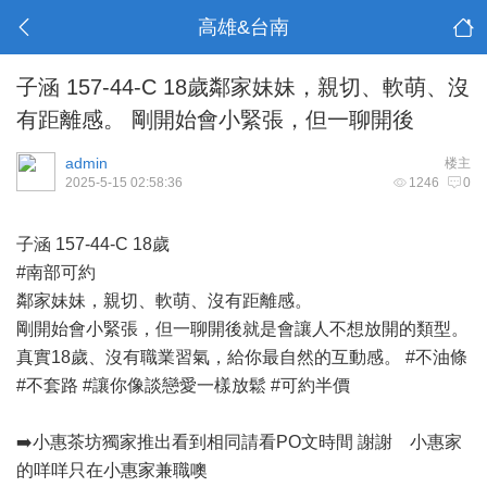
高雄&台南
子涵 157-44-C 18歲鄰家妹妹，親切、軟萌、沒
有距離感。 剛開始會小緊張，但一聊開後
admin
楼主
2025-5-15 02:58:36
1246
0
子涵 157-44-C 18歲
#南部可約
鄰家妹妹，親切、軟萌、沒有距離感。
剛開始會小緊張，但一聊開後就是會讓人不想放開的類型。
真實18歲、沒有職業習氣，給你最自然的互動感。 #不油條
#不套路 #讓你像談戀愛一樣放鬆 #可約半價
➡️小惠茶坊獨家推出看到相同請看PO文時間 謝謝 小惠家
的咩咩只在小惠家兼職噢