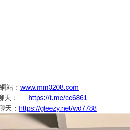
網站：
www.mm0208.com
對一聊天：
https://t.me/cc6861
聊天：
https://gleezy.net/wd7788