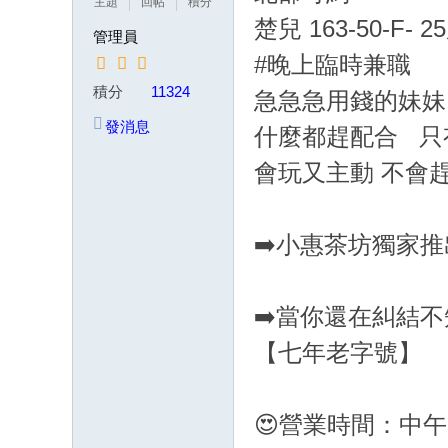
主題
回帖
積分
茶
楚兒 163-50-F- 2
管理員
賴
#晚上臨時兼職
w
積分
11324
急急急用錢的妹妹
k8
發消息
什麼都趕配合 只
68
會玩又主動 不會
或
Gl
ee
➡️小惠茶坊獨家
zy
：
➡️當你還在糾結
w
d7
【七年老字號】
78
加
😍營業時間：中午
T