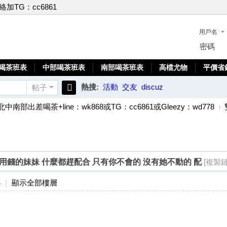
聯絡加TG：cc6861
用戶名
密碼
喝茶班表
中部喝茶班表
南部喝茶班表
高檔尤物
平價省
熱搜:
活動
交友
discuz
帖子
搜
北中南部出差喝茶+line：wk868或TG：cc6861或Gleezy：wd778
›
索
歲急急急用錢的妹妹 什麼都趕配合 只有你不會的 沒有她不動的 配
[複製鏈
4
|
顯示全部樓層