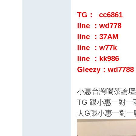
G
：
TG： cc6861
cc
line ：wd778
68
line
：37AM
61
line
：w77k
八
年
line
：kk
986
老
Gleezy：wd7
788
字
號
小惠台灣喝茶論壇
TG 跟小惠一
大G跟小惠一對一