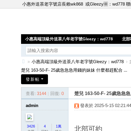
小惠外送茶老字號店長賴wk868
或Gleezy🆔：wd778 
小惠高端頂級外送茶八年老字號Gleezy：wd778
北部
»
小惠高端頂級外送茶八年老字號Gleezy：wd778
›
小
楚兒 163-50-F- 25歲急急急用錢的妹妹 什麼都趕配合 ...
惠
發新帖
高
查看:
3144
|
回復:
0
楚兒 163-50-F- 25
端
頂
admin
發表於 2025-5-15 02:21:4
級
外
3426
4
1萬
北部可約
送