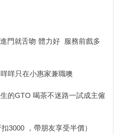
歡進門就舌吻 體力好 服務前戲多
的咩咩只在小惠家兼職噢
生的GTO 喝茶不迷路一試成主僱
折扣3000 ，帶朋友享受半價）