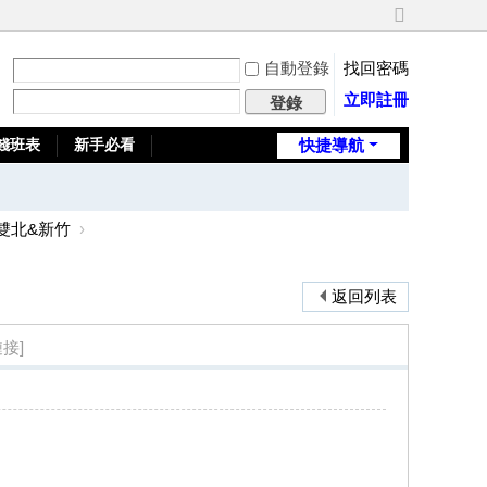
切
換
自動登錄
找回密碼
到
寬
立即註冊
登錄
版
錢班表
新手必看
快捷導航
全台推薦旅館
雙北&新竹
›
返回列表
接]