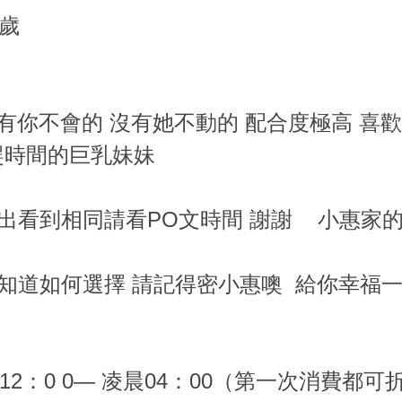
5歲
有你不會的 沒有她不動的 配合度極高 喜
趕時間的巨乳妹妹
推出看到相同請看PO文時間 謝謝 小惠家
不知道如何選擇 請記得密小惠噢 給你幸福一
12：0 0— 凌晨04：00（第一次消費都可