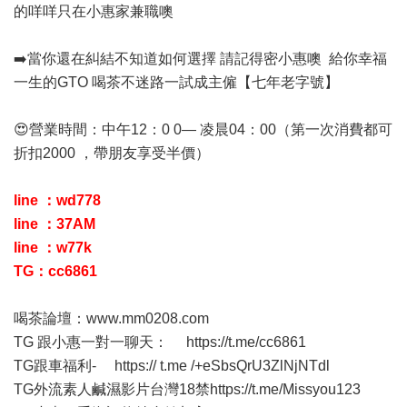
的咩咩只在小惠家兼職噢
➡️當你還在糾結不知道如何選擇 請記得密小惠噢 給你幸福
一生的GTO 喝茶不迷路一試成主僱【七年老字號】
😍營業時間：中午12：0 0— 凌晨04：00（第一次消費都可
折扣2000 ，帶朋友享受半價）
line ：wd778
line
：37AM
line
：w77k
TG：cc6861
喝茶論壇：
www.mm0208.com
TG 跟小惠一對一聊天：
https://t.me/cc6861
TG跟車福利-
https:// t.me /+eSbsQrU3ZlNjNTdl
TG外流素人鹹濕影片台灣18禁
https://t.me/Missyou123