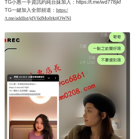
TG小惠一手資訊約純台妹加入：
https://t.me/wd778jkf
TG一鍵加入全部頻道：
https:/
/t.me/addlist/jdV6dMo0rktjOWNl