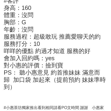
#客評
身高：160
體重：沒問
胸部：G
年齡：沒問
服務過程：超級敢玩 推薦愛聊天的約
服務打分：10
咩咩的優點 約過才知道 服務的好
會加入回約嗎：yes
對小惠的評價：撿到寶
PS： 聽小惠意見 約首推妹妹 滿意而
歸 加口袋 加起來（提前預約 妹妹準時
到）
#小惠茶坊獨家推出看到相同請看PO文時間 謝謝 小惠家