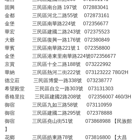
固興 三民區南台路 197號 072883041
金都 三民區河北二路55號 072873161
金堡 三民區南華路224號 072356677
華宏 三民區建國二路243號 072375523
大爺 三民區復興一路176號 072380849
華賓 三民區南華路221號 1 072358800
金堡 三民區港東里南華路224號072356677
京賞 三民區十全二路188號 073222992
華納 三民區熱河二街222號 073123222 780/2H
德立莊 三民區博愛一路338號 073238777
希望殿堂 三民區自立一路303號 073131303
香格里拉 三民區建國2路208號 072356007 460/3H
御宿 三民區九如三路58號 073110959
御宿 三民區建國二路295號 072378888
御宿 三民區堯山街51號 073868988 【民族館
】
花鄉 三民區皓東路78號 073816800 【大昌