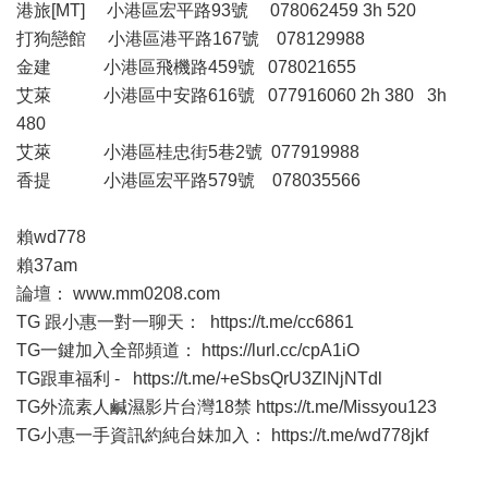
港旅[MT] 小港區宏平路93號 078062459 3h 520
打狗戀館 小港區港平路167號 078129988
金建 小港區飛機路459號 078021655
艾萊 小港區中安路616號 077916060 2h 380 3h
480
艾萊 小港區桂忠街5巷2號 077919988
香提 小港區宏平路579號 078035566
賴wd778
賴37am
論壇：
www.mm0208.com
TG 跟小惠一對一聊天：
https://t.me/cc6861
TG一鍵加入全部頻道：
https://lurl.cc/cpA1iO
TG跟車福利 -
https://t.me/+eSbsQrU3ZlNjNTdl
TG外流素人鹹濕影片台灣18禁
https://t.me/Missyou123
TG小惠一手資訊約純台妹加入：
https://t.me/wd778jkf