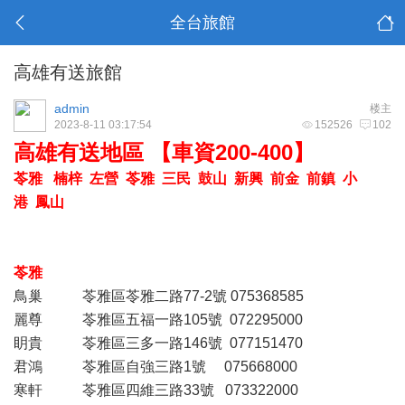
全台旅館
高雄有送旅館
admin
楼主
2023-8-11 03:17:54
152526
102
高雄有送地區 【車資200-400】
苓雅
楠梓 左營 苓雅 三民 鼓山 新興 前金 前鎮 小
港 鳳山
苓雅
鳥巢 苓雅區苓雅二路77-2號 075368585
麗尊 苓雅區五福一路105號 072295000
眀貴 苓雅區三多一路146號 077151470
君鴻 苓雅區自強三路1號 075668000
寒軒 苓雅區四維三路33號 073322000