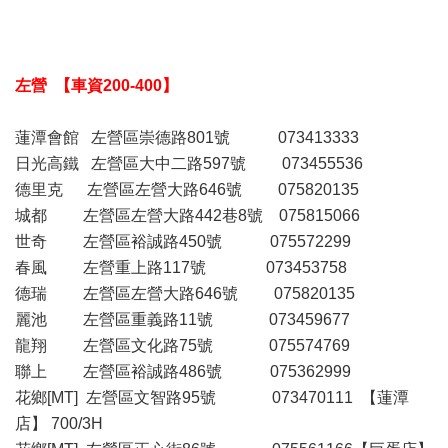
左營 【車資200-400】
蓮潭會館 左營區崇德路801號 073413333
日光高鐵 左營區大中二路597號 073455536
德里克 左營區左營大路646號 075820135
城都 左營區左營大路442巷8號 075815066
世奇 左營區裕誠路450號 075572299
春風 左營重上路117號 073453758
德瑞 左營區左營大路646號 075820135
麗池 左營區重義路11號 073459677
龍翔 左營區文化路75號 075574769
聯上 左營區裕誠路486號 075362999
花鄉[MT] 左營區文智路95號 073470111 【蓮潭
店】 700/3H